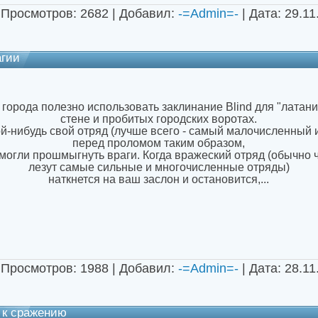
 Просмотров: 2682 | Добавил:
-=Admin=-
| Дата:
29.11
агии
города полезно использовать заклинание Blind для "латани
стене и пробитых городских воротах.
й-нибудь свой отряд (лучше всего - самый малочисленный 
перед проломом таким образом,
смогли прошмыгнуть враги. Когда вражеский отряд (обычно 
лезут самые сильные и многочисленные отряды)
наткнется на ваш заслон и остановится,
...
 Просмотров: 1988 | Добавил:
-=Admin=-
| Дата:
28.11
 к сражению