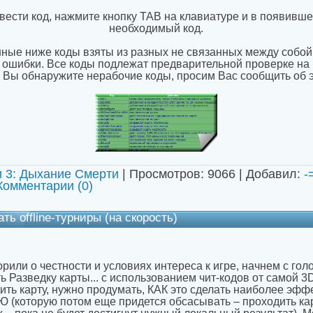
ввести код, нажмите кнопку TAB на клавиатуре и в появивш
необходимый код.
ные ниже коды взяты из разных не связанных между собой
 ошибки. Все коды подлежат предварительной проверке на 
 Вы обнаружите нерабочие коды, просим Вас сообщить об 
и 3: Дыхание Смерти
| Просмотров: 9066 | Добавил:
-
Комментарии (0)
ть offline-турниры (на скорость)
рили о честности и условиях интереса к игре, начнем с го
 Разведку карты... с использованием чит-кодов от самой 3
ить карту, нужно продумать, КАК это сделать наиболее эфф
оторую потом еще придется обсасывать – проходить карту