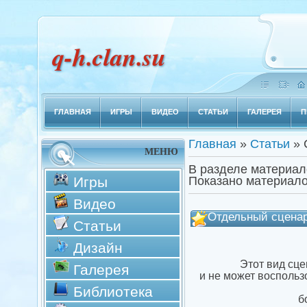
q-h.clan.su
ГЛАВНАЯ
ИГРЫ
ВИДЕО
СТАТЬИ
ГАЛЕРЕЯ
П
Главная
»
Статьи
» 
МЕНЮ
В разделе материал
Игры
Показано материал
Видео
Отдельный сцена
Статьи
Дизайн
Этот вид сце
Галерея
и не может воспольз
Библиотека
б