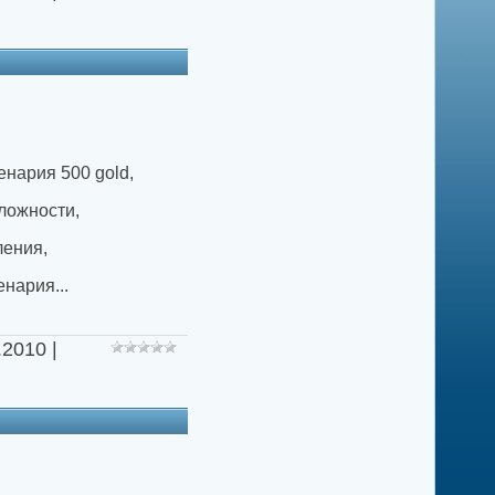
енария 500 gold,
сложности,
ления,
енария.
..
.2010
|