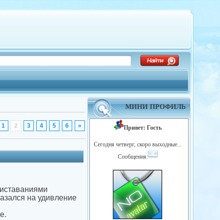
МИНИ ПРОФИЛЬ
1
2
3
4
5
6
»
Привет: Гость
Сегодня четверг, скоро выходные...
Сообщения:
приставаниями
казался на удивление
е.