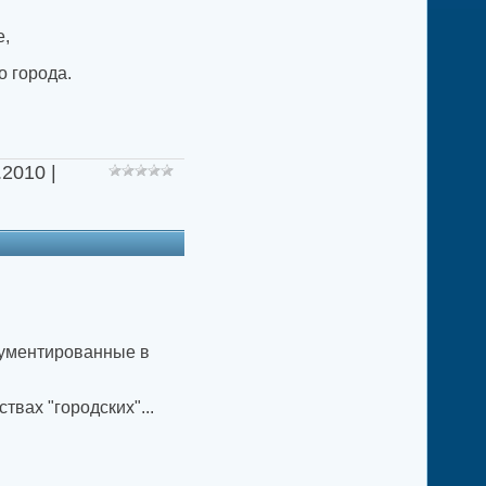
е,
о города.
.2010
|
окументированные в
вах "городских"...