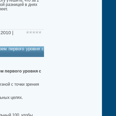
гу утешить, что за 2
ой разницей в днях
еет.
.2010
|
оем первого уровня с
м первого уровня с
зной с точки зрения
ьных целях.
альный 100, чтобы