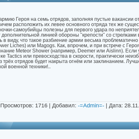
армию Героя на семь отрядов, заполняя пустые вакансии о
ричем расположить их левее основного отряда тех же сущес
ночки-самоубийцы полезны для первого удара по неприяте
 дополнительной линией обороны "крепости" со стрелками 
ть в виду, что такое разбиение армии весьма проблематично
ower Liches) или Magogs. Как, впрочем, и при встрече с Ге
нание Meteor Shower (например, Deemer или Aislinn). Если 
е Tactics или превосходства в скорости, практически неизб
з трёх отрядов будет накрыта огнём или заклинанием. Лучше
ой военной техники!..
 Просмотров: 1716 | Добавил:
-=Admin=-
| Дата:
28.11