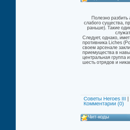
Полезно разбить 
слабого существа, п
раньше). Такие оди
служат
Следует, однако, име
противника Liches (P
своем арсенале закли
приемущества в навык
центральная группа и
шесть отрядов и никак
Советы Heroes III
|
Комментарии (0)
Чит-коды