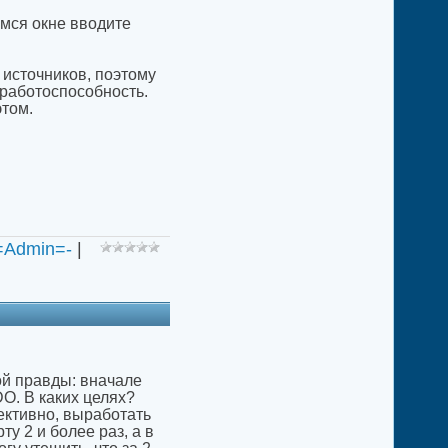
емся окне вводите
 источников, поэтому
работоспособность.
этом.
=Admin=-
|
лой правды: вначале
DO. В каких целях?
ективно, выработать
 2 и более раз, а в