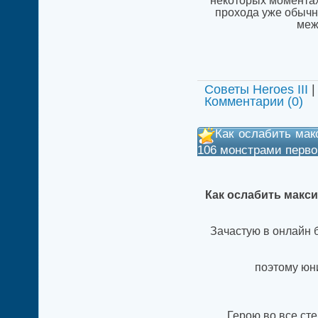
некоторых моментах 
прохода уже обычн
меж
Советы Heroes III
|
Комментарии (0)
Как ослабить мак
106 монстрами перво
Как ослабить макс
Зачастую в онлайн 
поэтому юн
Герою во все сте