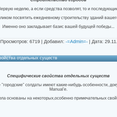
ервую неделю, а если средства позволят, то и последующи
ликом посвятить ежедневному строительству зданий вашег
Именно оно закладывает базис вашей будущей победы
...
 Просмотров: 6719 | Добавил:
-=Admin=-
| Дата:
29.11
войства отдельных существ
Специфические свойства отдельных существ
е "городские" солдаты имеют какие-нибудь особенности, д
Manual'е.
ела основаны на некоторых,особенно примечательных свойст