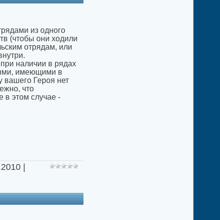
трядами из одного
тв (чтобы они ходили
льским отрядам, или
внутри.
 при наличии в рядах
роями, имеющими в
у вашего Героя нет
ежно, что
 в этом случае -
.2010
|