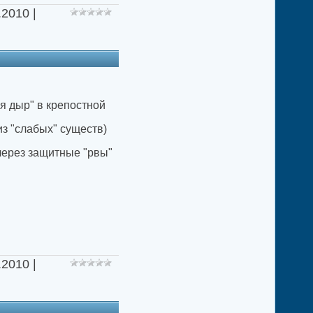
.2010
|
я дыр" в крепостной
из "слабых" существ)
через защитные "рвы"
.2010
|