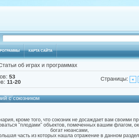
РОГРАММЫ
КАРТА САЙТА
Статьи об играх и программах
ов
:
53
Страницы
:
«
ов
:
11-20
рий с союзником
нария, кроме того, что союзник не досаждает вам своими 
оваться "плодами" объектов, помеченных вашим флагом, о
богат нюансами,
ольшая часть из которых нашла отражение в данном раздел