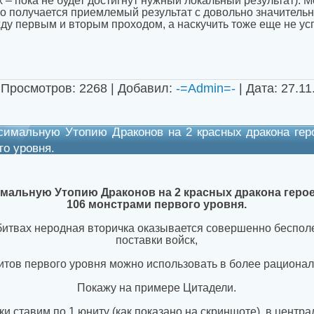
– пока не будет достигнут нужный локальный результат). Мо
о получается приемлемый результат с довольно значительн
ду первым и вторым проходом, а наскучить тоже еще не усп
 Просмотров: 2268 | Добавил:
-=Admin=-
| Дата:
27.11
симальную Утопию Драконов на 2 красных дракона гер
го уровня.
имальную Утопию Драконов на 2 красных дракона герое
106 монстрами первого уровня.
битвах неродная вторичка оказывается совершенно бесполе
поставки войск,
итов первого уровня можно использовать в более рационал
Покажу на примере Цитадели.
ки ставим по 1 юниту (как показано на скриншоте), в центр