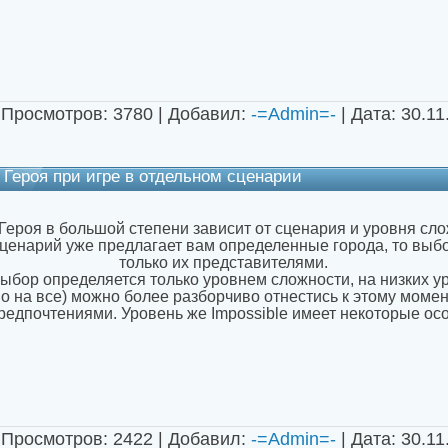
 Просмотров: 3780 | Добавил:
-=Admin=-
| Дата:
30.11
 Героя при игре в отдельном сценарии
Героя в большой степени зависит от сценария и уровня сло
енарий уже предлагает вам определенные города, то выбо
только их представителями.
ыбор определяется только уровнем сложности, на низких ур
о на все) можно более разборчиво отнестись к этому момент
едпочтениями. Уровень же Impossible имеет некоторые ос
 Просмотров: 2422 | Добавил:
-=Admin=-
| Дата:
30.11