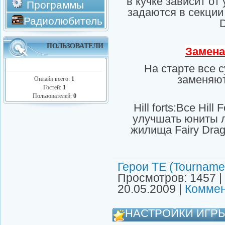
в кучке зависит от
Программы
задаются в секции 
Радиолюбитель
D
ПОЛЬЗОВАТЕЛИ
Замена
На старте все 
заменяют
Онлайн всего:
1
Гостей:
1
Пользователей:
0
Hill forts:Все Hil
улучшать юниты 
жилища Fairy Drag
Герои ТЕ (Tournamen
Просмотров: 1457 |
20.05.2009
|
Коммен
НАСТРОЙКИ ИГР