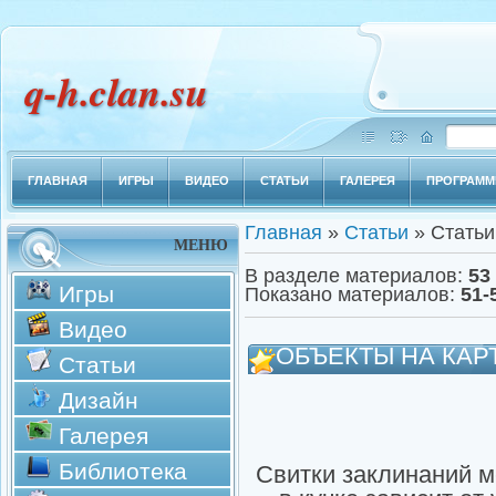
q-h.clan.su
ГЛАВНАЯ
ИГРЫ
ВИДЕО
СТАТЬИ
ГАЛЕРЕЯ
ПРОГРАМ
Главная
»
Статьи
» Статьи
МЕНЮ
В разделе материалов
:
53
Игры
Показано материалов
:
51-
Видео
ОБЪЕКТЫ НА КАР
Статьи
Дизайн
Галерея
Библиотека
Свитки заклинаний м