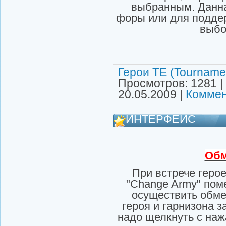
выбранным. Данна
форы или для поддерж
выбор
Герои ТЕ (Tournamen
Просмотров: 1281 |
20.05.2009
|
Коммен
ИНТЕРФЕЙС
Обм
При встрече геро
"Change Army" пом
осуществить обме
героя и гарнизона з
надо щелкнуть с наж