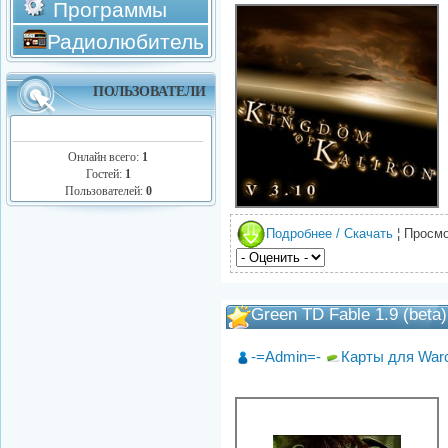
Программы
Радиолюбитель
ПОЛЬЗОВАТЕЛИ
Онлайн всего:
1
Гостей:
1
Пользователей:
0
Подробнее / Скачать
¦ Просмо
Green TD Fable 1.9 (beta)
-=Admin=-
Карты для Warc