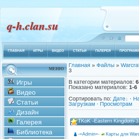
q-h.clan.su
ГЛАВНАЯ
ИГРЫ
ВИДЕО
СТАТЬИ
ГАЛЕРЕЯ
ПРОГРАМ
Главная
»
Файлы
»
Warcraf
МЕНЮ
3
Игры
В категории материалов
:
6
Показано материалов
:
1-6
Видео
Сортировать по
:
Дате
·
Н
Статьи
Загрузкам
·
Просмотрам
Дизайн
TKoK -Eastern Kingdom-3
Галерея
Библиотека
-=Admin=-
Карты для Warc