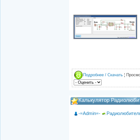
Подробнее / Скачать
¦ Просмо
Калькулятор Радиолюбит
-=Admin=-
Радиолюбител