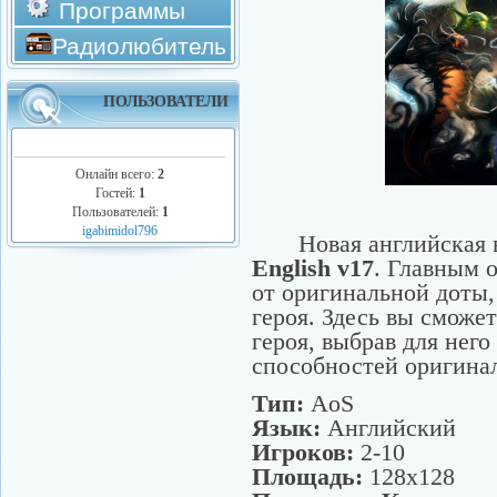
Программы
Радиолюбитель
ПОЛЬЗОВАТЕЛИ
Онлайн всего:
2
Гостей:
1
Пользователей:
1
igabimidol796
Новая английская в
English v17
. Главным 
от оригинальной доты,
героя. Здесь вы сможет
героя, выбрав для нег
способностей оригинал
Тип:
AoS
Язык:
Английский
Игроков:
2-10
Площадь:
128x128