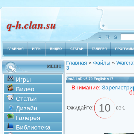
q-h.clan.su
ГЛАВНАЯ
ИГРЫ
ВИДЕО
СТАТЬИ
ГАЛЕРЕЯ
ПРОГРАМ
Главная
»
Файлы
»
Warcraf
МЕНЮ
3
Игры
DotA LoD v6.70 English v17
Внимание:
Зарегистри
Видео
б
Статьи
9
Дизайн
Ожидайте:
сек.
Галерея
Библиотека