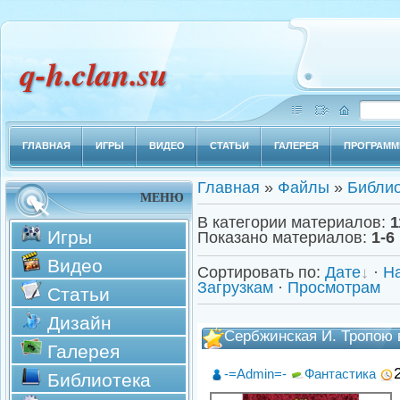
q-h.clan.su
ГЛАВНАЯ
ИГРЫ
ВИДЕО
СТАТЬИ
ГАЛЕРЕЯ
ПРОГРАМ
Главная
»
Файлы
»
Библио
МЕНЮ
В категории материалов
:
1
Игры
Показано материалов
:
1-6
Видео
Сортировать по
:
Дате
·
Н
Загрузкам
·
Просмотрам
Статьи
Дизайн
Сербжинская И. Тропою 
Галерея
-=Admin=-
Фантастика
Библиотека