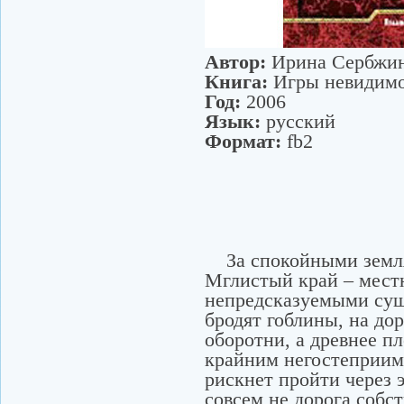
Автор:
Ирина Сербжи
Книга:
Игры невидим
Год:
2006
Язык:
русский
Формат:
fb2
За спокойными земля
Мглистый край – мест
непредсказуемыми сущ
бродят гоблины, на до
оборотни, а древнее п
крайним негостеприим
рискнет пройти через э
совсем не дорога собст