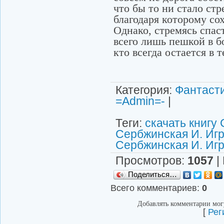
что бы то ни стало ст
благодаря которому со
Однако, стремясь спас
всего лишь пешкой в б
кто всегда остается в 
Категория
:
Фантаст
=Admin=-
|
Теги
:
скачать книгу
Сербжинская И. Иг
Сербжинская И. Иг
Просмотров
:
1057
|
Поделиться…
Всего комментариев
:
0
Добавлять комментарии могу
[
Рег