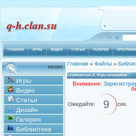
q-h.clan.su
ГЛАВНАЯ
ИГРЫ
ВИДЕО
СТАТЬИ
ГАЛЕРЕЯ
ПРОГРАМ
Главная
»
Файлы
»
Библио
МЕНЮ
Сербжинская И. Игры невидимок
Игры
Внимание:
Зарегистри
б
Видео
Статьи
9
Ожидайте:
сек.
Дизайн
Галерея
Библиотека