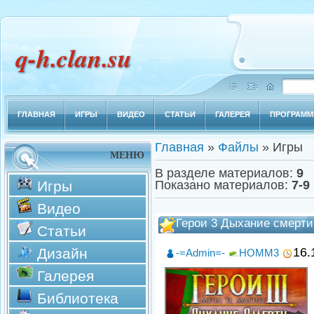
q-h.clan.su
ГЛАВНАЯ
ИГРЫ
ВИДЕО
СТАТЬИ
ГАЛЕРЕЯ
ПРОГРАМ
Главная
»
Файлы
» Игры
МЕНЮ
В разделе материалов
:
9
Игры
Показано материалов
:
7-9
Видео
Герои 3 Дыхание смерти
Статьи
Дизайн
16.
-=Admin=-
HOMM3
Галерея
Библиотека