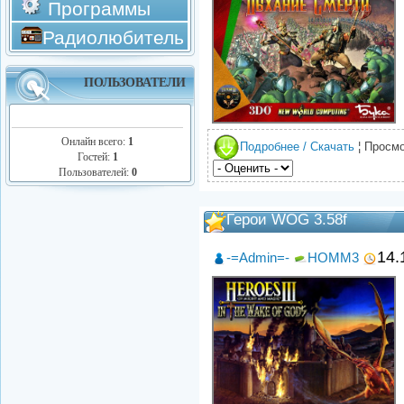
Программы
Радиолюбитель
ПОЛЬЗОВАТЕЛИ
Онлайн всего:
1
Подробнее / Скачать
¦ Просмо
Гостей:
1
Пользователей:
0
Герои WOG 3.58f
14.
-=Admin=-
HOMM3