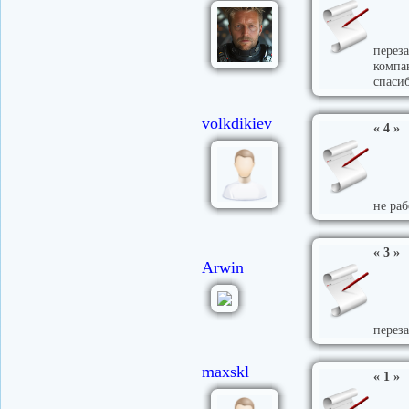
переза
компа
спасиб
volkdikiev
« 4 »
не раб
« 3 »
Arwin
перез
maxskl
« 1 »