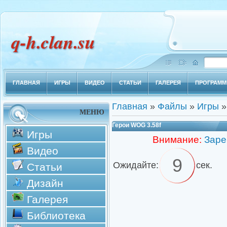
q-h.clan.su
ГЛАВНАЯ
ИГРЫ
ВИДЕО
СТАТЬИ
ГАЛЕРЕЯ
ПРОГРАМ
Главная
»
Файлы
»
Игры
МЕНЮ
Герои WOG 3.58f
Игры
Внимание:
Заре
Видео
8
Ожидайте:
сек.
Статьи
Дизайн
Галерея
Библиотека