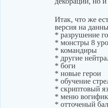
декорации, но и
Итак, что же ес
версия на данны
* разрушение г
* монстры 8 ур
* командиры
* другие нейтр
* боги
* новые герои
* обучение стр
* скриптовый я
* меню вогифи
* отточеный ба