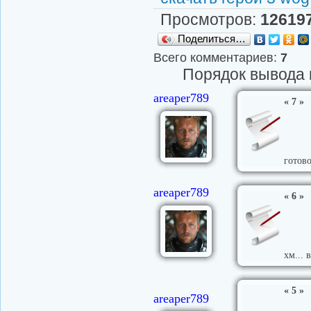
Просмотров
:
12619
Поделиться…
Всего комментариев
:
7
Порядок вывода 
areaper789
« 7 »
готово
areaper789
« 6 »
хм... 
« 5 »
areaper789