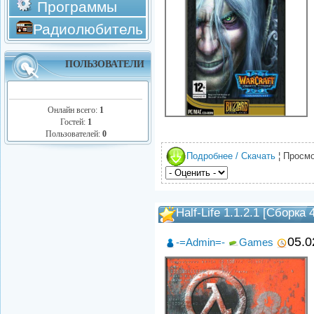
Программы
Радиолюбитель
ПОЛЬЗОВАТЕЛИ
Онлайн всего:
1
Гостей:
1
Пользователей:
0
Подробнее / Скачать
¦ Просмо
Half-Life 1.1.2.1 [Сборка 
05.0
-=Admin=-
Games