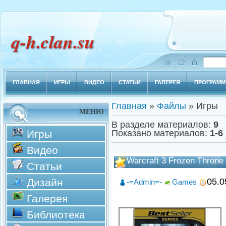
q-h.clan.su
ГЛАВНАЯ
ИГРЫ
ВИДЕО
СТАТЬИ
ГАЛЕРЕЯ
ПРОГРАМ
Главная
»
Файлы
» Игры
МЕНЮ
В разделе материалов
:
9
Игры
Показано материалов
:
1-6
Видео
Warcraft 3 Frozen Thron
Статьи
Дизайн
05.0
-=Admin=-
Games
Галерея
Библиотека