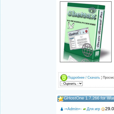
Подробнее / Скачать
¦ Просмо
GHostOne 1.7.266 for War
29.
-=Admin=-
Для игр