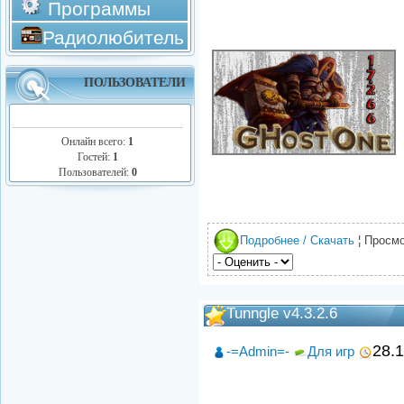
Программы
Радиолюбитель
ПОЛЬЗОВАТЕЛИ
Онлайн всего:
1
Гостей:
1
Пользователей:
0
Подробнее / Скачать
¦ Просмо
Tunngle v4.3.2.6
28.
-=Admin=-
Для игр