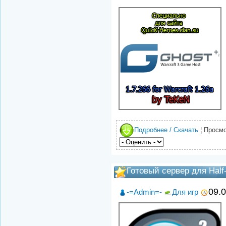
Подробнее / Скачать
¦ Просмо
Готовый сервер для Half-
09.
-=Admin=-
Для игр