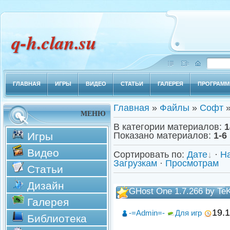
q-h.clan.su
ГЛАВНАЯ
ИГРЫ
ВИДЕО
СТАТЬИ
ГАЛЕРЕЯ
ПРОГРАМ
Главная
»
Файлы
»
Софт
»
МЕНЮ
В категории материалов
:
1
Игры
Показано материалов
:
1-6
Видео
Сортировать по
:
Дате
·
Н
Загрузкам
·
Просмотрам
Статьи
Дизайн
GHost One 1.7.266 by Te
Галерея
19.
-=Admin=-
Для игр
Библиотека