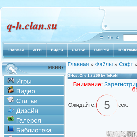
q-h.clan.su
ГЛАВНАЯ
ИГРЫ
ВИДЕО
СТАТЬИ
ГАЛЕРЕЯ
ПРОГРАМ
Главная
»
Файлы
»
Софт
МЕНЮ
GHost One 1.7.266 by TeKeN
Игры
Внимание:
Зарегистри
б
Видео
Статьи
4
Ожидайте:
сек.
Дизайн
Галерея
Библиотека