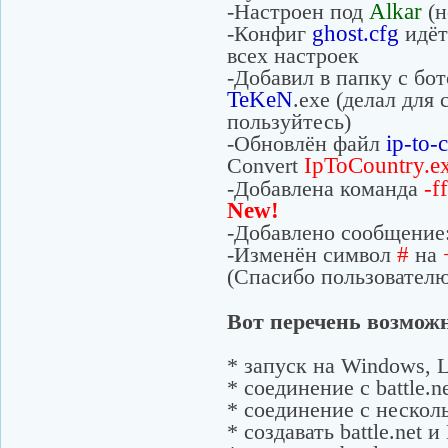
Alkar
-Настроен под
(н
ghost.cfg
-Конфиг
идёт
всех настроек
-Добавил в папку с б
TeKeN
.exe (делал для
пользуйтесь)
ip-to-
-Обновлён файл
IpToCountry.e
Convert
-ff
-Добавлена команда
New!
-Добавлено сообщение
#
-Изменён символ
на
(Спасибо пользовател
Вот перечень возмож
* запуск на Windows, 
* соединение с battle.
* соединение с неско
* создавать battle.net 