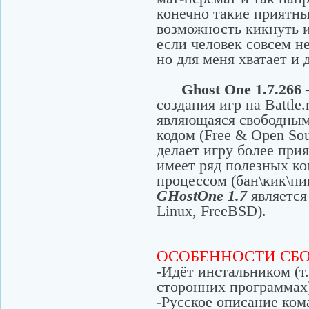
конечно такие приятны
возможность кикнуть и
если человек совсем не
но для меня хватает и 
Ghost One
1
.7.266
—
создания игр на Battle.
являющаяся свободны
кодом (Free & Open Sou
делает игру более прия
имеет ряд полезных к
процессом (бан\кик\пинг
GHostOne 1.7
является
Linux, FreeBSD).
ОСОБЕННОСТИ СБО
-Идёт инстальником (т.
сторонних программах
-Русское описание ком