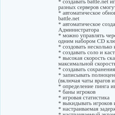
* создавать battle.net
разных серверов смогу
* автоматическое обно
battle.net
* автоматическое созда
Администратора
* можно управлять чер
одним набором CD клю
* создовать несколько
* создавать соло и ка
* высокая скорость ск
максимальной скорост
* создавать сохранения
* записывать полноце
(включая чаты врагов 
* определение пинга и
* баны игроков
* игровая статистика
* выкидывать игроков 
* настраиваемая задер
* настраиваемый экра