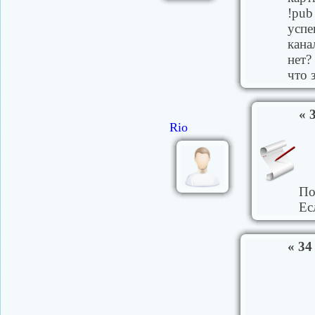
!pub
успе
кана
нет?
что 
« 
Rio
По
Ес
« 34