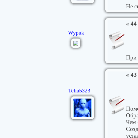
Не с
« 44
Wypuk
При 
« 43
Telia5323
Помо
Обр
Чем 
Созд
уста