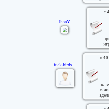
« 
JhonY
пр
иг
« 40
fuck-birds
поче
моюж
здел
« 