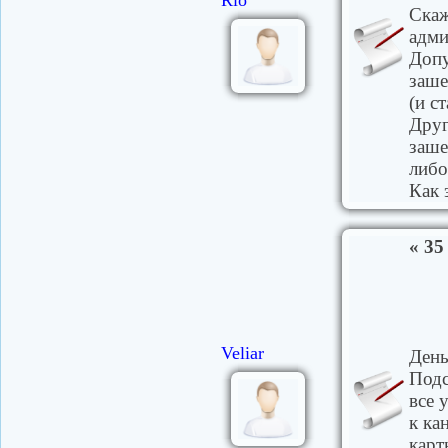
Rio
Скаж
адми
Допу
заше
(и с
Друг
заше
либо
Как 
« 35
Veliar
День
Подс
все 
к ка
карт