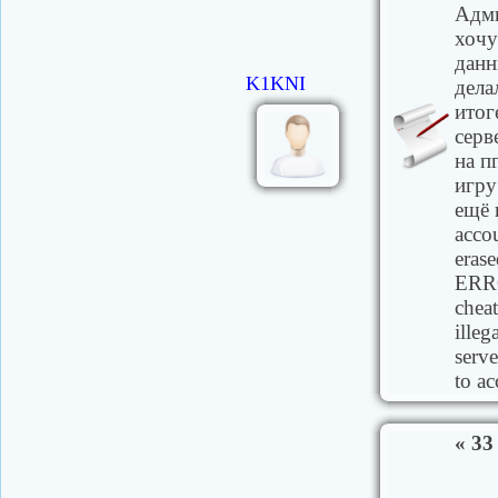
Адми
хочу
данн
K1KNI
дела
итог
серв
на п
игру
ещё 
accou
erase
ERRO
cheat
illeg
serve
to ac
« 33