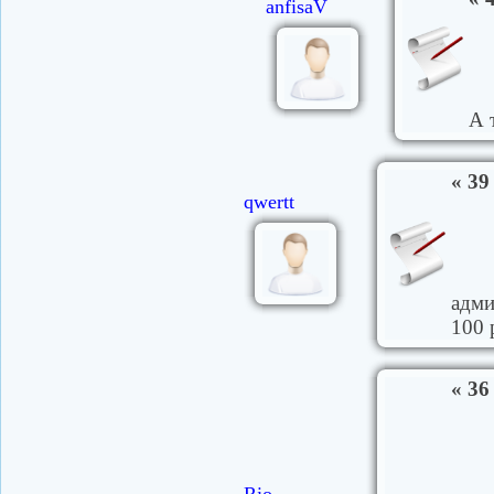
anfisaV
А 
« 39
qwertt
адми
100 
« 36