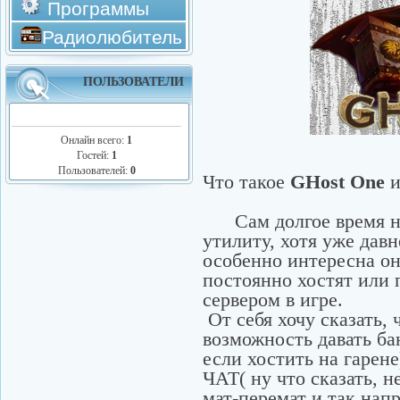
Программы
Радиолюбитель
ПОЛЬЗОВАТЕЛИ
Онлайн всего:
1
Гостей:
1
Пользователей:
0
Что такое
GHost One
и
Сам долгое время не
утилиту, хотя уже давн
особенно интересна он
постоянно хостят или 
сервером в игре.
От себя хочу сказать, 
возможность давать ба
если хостить на гарен
ЧАТ( ну что сказать, н
мат-перемат и так напр