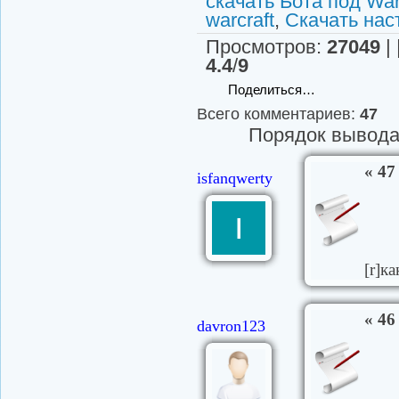
скачать Бота под Warc
warcraft
,
Скачать нас
Просмотров
:
27049
| 
4.4
/
9
Поделиться…
Всего комментариев
:
47
Порядок вывода
« 47
isfanqwerty
[r]к
« 46
davron123