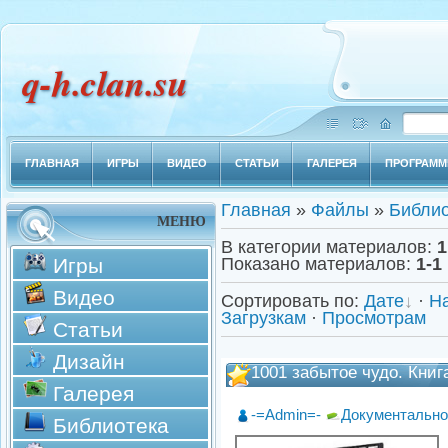
q-h.clan.su
ГЛАВНАЯ
ИГРЫ
ВИДЕО
СТАТЬИ
ГАЛЕРЕЯ
ПРОГРАМ
Главная
»
Файлы
»
Библио
МЕНЮ
В категории материалов
:
1
Игры
Показано материалов
:
1-1
Видео
Сортировать по
:
Дате
·
Н
Загрузкам
·
Просмотрам
Статьи
Дизайн
1001 забытое чудо. Книг
Галерея
-=Admin=-
Документально
Библиотека