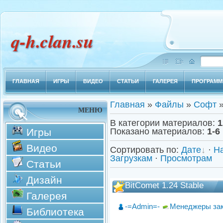
q-h.clan.su
ГЛАВНАЯ
ИГРЫ
ВИДЕО
СТАТЬИ
ГАЛЕРЕЯ
ПРОГРАМ
Главная
»
Файлы
»
Софт
»
МЕНЮ
В категории материалов
:
1
Игры
Показано материалов
:
1-6
Видео
Сортировать по
:
Дате
·
Н
Загрузкам
·
Просмотрам
Статьи
Дизайн
BitComet 1.24 Stable
Галерея
-=Admin=-
Менеджеры за
Библиотека