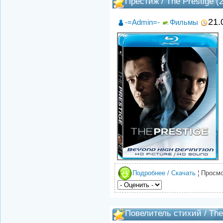
Престиж / The Prestige (
21.
-=Admin=-
Фильмы
Подробнее / Скачать
¦ Просмо
Повелитель стихий / The 