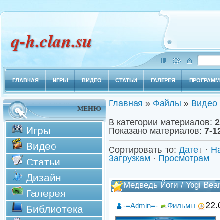
q-h.clan.su
ГЛАВНАЯ
ИГРЫ
ВИДЕО
СТАТЬИ
ГАЛЕРЕЯ
ПРОГРАМ
Главная
»
Файлы
»
Видео
МЕНЮ
В категории материалов
:
2
Игры
Показано материалов
:
7-1
Видео
Сортировать по
:
Дате
·
Н
Загрузкам
·
Просмотрам
Статьи
Дизайн
Медведь Йоги / Yogi Bear
Галерея
22.
-=Admin=-
Фильмы
Библиотека