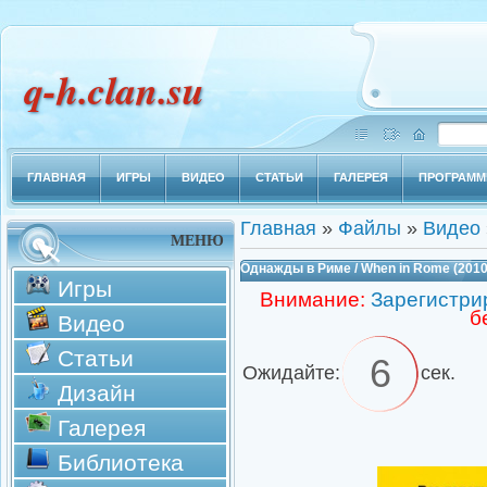
q-h.clan.su
ГЛАВНАЯ
ИГРЫ
ВИДЕО
СТАТЬИ
ГАЛЕРЕЯ
ПРОГРАМ
Главная
»
Файлы
»
Видео
МЕНЮ
Однажды в Риме / When in Rome (2010
Игры
Внимание:
Зарегистри
б
Видео
Статьи
6
Ожидайте:
сек.
Дизайн
Галерея
Библиотека