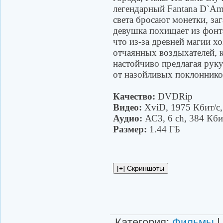
легендарный Fantana D`Amo
света бросают монетки, за
девушка похищает из фонта
что из-за древней магии х
отчаянных воздыхателей, к
настойчиво предлагая руку
от назойливых поклоннико
Качество:
DVDRip
Видео:
XviD, 1975 Кбит/с
Аудио:
АС3, 6 ch, 384 Кби
Размер:
1.44 ГБ
Категория
:
Фильмы
|