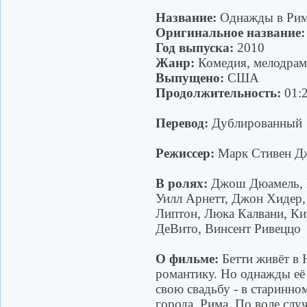
Название:
Однажды в Ри
Оригинальное название:
Год выпуска:
2010
Жанр:
Комедия, мелодрам
Выпущено:
США
Продолжительность:
01:2
Перевод:
Дублированный
Режиссер:
Марк Стивен Д
В ролях:
Джош Дюамель, К
Уилл Арнетт, Джон Хидер,
Липтон, Люка Калвани, Ки
ДеВито, Винсент Ривеццо
О фильме:
Бетти живёт в 
романтику. Но однажды её 
свою свадьбу - в старинно
города, Рима. По воле случ