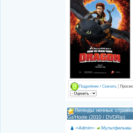
Подробнее / Скачать
¦ Просмо
Легенды ночных стражей 
Ga'Hoole (2010 / DVDRip)
-=Admin=-
Мультфильмы