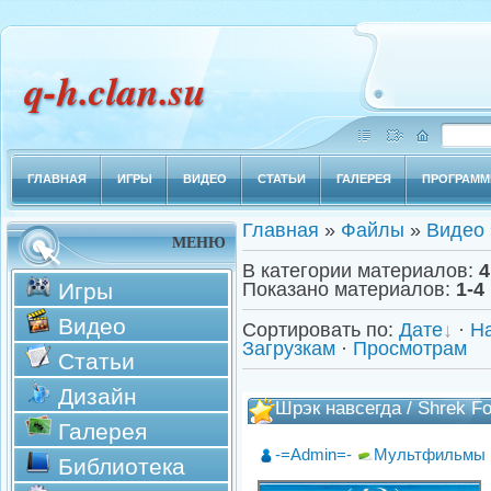
q-h.clan.su
ГЛАВНАЯ
ИГРЫ
ВИДЕО
СТАТЬИ
ГАЛЕРЕЯ
ПРОГРАМ
Главная
»
Файлы
»
Видео
МЕНЮ
В категории материалов
:
4
Игры
Показано материалов
:
1-4
Видео
Сортировать по
:
Дате
·
Н
Загрузкам
·
Просмотрам
Статьи
Дизайн
Шрэк навсегда / Shrek Fo
Галерея
-=Admin=-
Мультфильмы
Библиотека