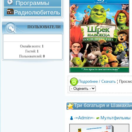
Программы
Радиолюбитель
ПОЛЬЗОВАТЕЛИ
Онлайн всего:
1
Гостей:
1
Пользователей:
0
Подробнее / Скачать
¦ Просмо
Три богатыря и Шамахан
-=Admin=-
Мультфильмы