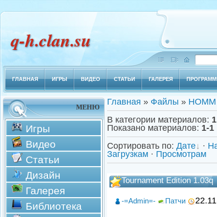
q-h.clan.su
ГЛАВНАЯ
ИГРЫ
ВИДЕО
СТАТЬИ
ГАЛЕРЕЯ
ПРОГРАМ
Главная
»
Файлы
»
НOММ
МЕНЮ
В категории материалов
:
1
Игры
Показано материалов
:
1-1
Видео
Сортировать по
:
Дате
·
Н
Загрузкам
·
Просмотрам
Статьи
Дизайн
Tournament Edition 1.03q
Галерея
22.11
-=Admin=-
Патчи
Библиотека