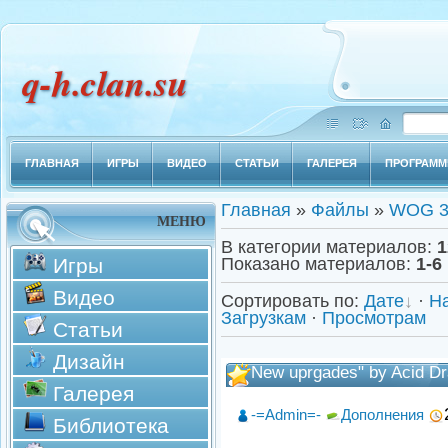
q-h.clan.su
ГЛАВНАЯ
ИГРЫ
ВИДЕО
СТАТЬИ
ГАЛЕРЕЯ
ПРОГРАМ
Главная
»
Файлы
»
WOG 3
МЕНЮ
В категории материалов
:
1
Игры
Показано материалов
:
1-6
Видео
Сортировать по
:
Дате
·
Н
Загрузкам
·
Просмотрам
Статьи
Дизайн
New uprgades" by Acid D
Галерея
-=Admin=-
Дополнения
Библиотека