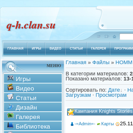
q-h.clan.su
ГЛАВНАЯ
ИГРЫ
ВИДЕО
СТАТЬИ
ГАЛЕРЕЯ
ПРОГРАМ
Главная
»
Файлы
»
HOMM 
МЕНЮ
В категории материалов
:
2
Игры
Показано материалов
:
13-
Видео
Сортировать по
:
Дате
·
Н
Загрузкам
·
Просмотрам
Статьи
Дизайн
Кампания Knights Stories
Галерея
25.1
-=Admin=-
Карты
Библиотека