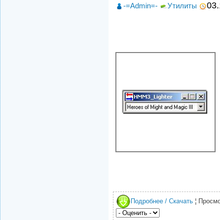
03.
-=Admin=-
Утилиты
Подробнее / Скачать
¦ Просмо