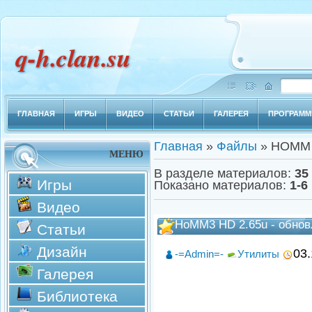
q-h.clan.su
ГЛАВНАЯ
ИГРЫ
ВИДЕО
СТАТЬИ
ГАЛЕРЕЯ
ПРОГРАМ
Главная
»
Файлы
» HOMM
МЕНЮ
В разделе материалов
:
35
Игры
Показано материалов
:
1-6
Видео
HoMM3 HD 2.65u - обнов
Статьи
Дизайн
03.
-=Admin=-
Утилиты
Галерея
Библиотека