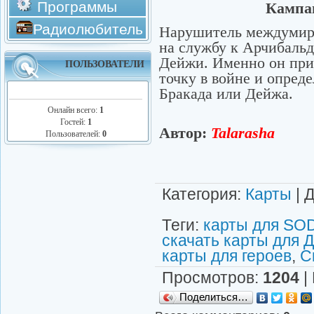
Программы
Кампан
Радиолюбитель
Нарушитель междумирн
на службу к Арчибаль
Дейжи. Именно он при
ПОЛЬЗОВАТЕЛИ
точку в войне и опреде
Бракада или Дейжа.
Онлайн всего:
1
Гостей:
1
Автор:
Talarasha
Пользователей:
0
Категория
:
Карты
|
Д
Теги
:
карты для SO
скачать карты для 
карты для героев
,
С
Просмотров
:
1204
|
Поделиться…