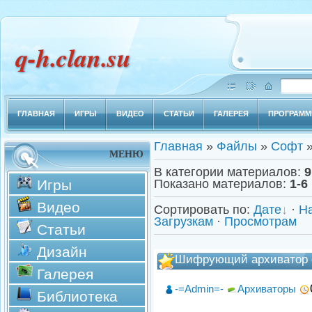
q-h.clan.su
ГЛАВНАЯ
ИГРЫ
ВИДЕО
СТАТЬИ
ГАЛЕРЕЯ
ПРОГРАМ
Главная
»
Файлы
»
Софт
»
МЕНЮ
В категории материалов
:
9
Игры
Показано материалов
:
1-6
Видео
Сортировать по
:
Дате
·
Н
Загрузкам
·
Просмотрам
Статьи
Дизайн
Шифрующий архиватор 
Галерея
-=Admin=-
Архиваторы
Библиотека