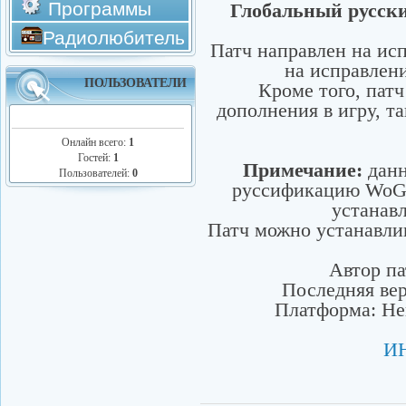
Программы
Глобальный русский
Радиолюбитель
Патч направлен на исп
на исправлени
ПОЛЬЗОВАТЕЛИ
Кроме того, пат
дополнения в игру, та
Онлайн всего:
1
Гостей:
1
Примечание:
данн
Пользователей:
0
руссификацию WoG,
устанавл
Патч можно устанавли
Автор па
Последняя верс
Платформа: Her
И