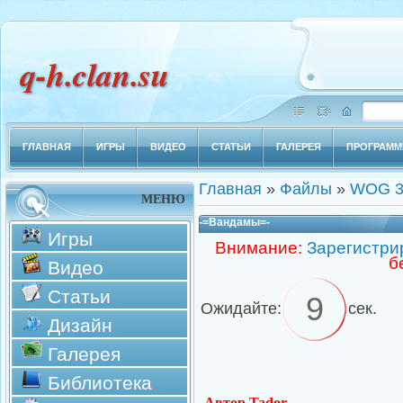
q-h.clan.su
ГЛАВНАЯ
ИГРЫ
ВИДЕО
СТАТЬИ
ГАЛЕРЕЯ
ПРОГРАМ
Главная
»
Файлы
»
WOG 3
МЕНЮ
-=Вандамы=-
Игры
Внимание:
Зарегистри
б
Видео
Статьи
8
Ожидайте:
сек.
Дизайн
Галерея
Библиотека
Автор Tador