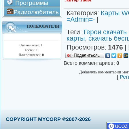
Программы
Радиолюбитель
Категория
:
Карты W
=Admin=-
|
ПОЛЬЗОВАТЕЛИ
Теги
:
Герои скачать
карты
,
скачать бесп
Онлайн всего:
1
Просмотров
:
1476
|
Гостей:
1
Поделиться…
Пользователей:
0
Всего комментариев
:
0
Добавлять комментарии могу
[
Рег
COPYRIGHT MYCORP ©2007-2026