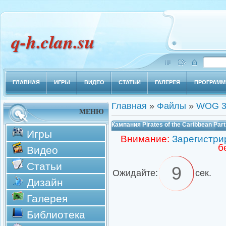
q-h.clan.su
ГЛАВНАЯ
ИГРЫ
ВИДЕО
СТАТЬИ
ГАЛЕРЕЯ
ПРОГРАМ
Главная
»
Файлы
»
WOG 3
МЕНЮ
Кампания Pirates of the Caribbean Par
Игры
Внимание:
Зарегистри
б
Видео
Статьи
9
Ожидайте:
сек.
Дизайн
Галерея
Библиотека