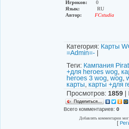
Игроков:
0
Язык:
RU
Автор:
FCstudia
Категория
:
Карты W
=Admin=-
|
Теги
:
Кампания Pirat
+для heroes wog
,
ка
heroes 3 wog
,
wog
,
карты
,
карты +для 
Просмотров
:
1859
|
Поделиться…
Всего комментариев
:
0
Добавлять комментарии могу
[
Рег