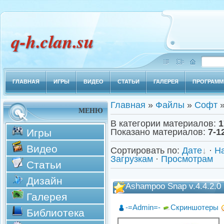
q-h.clan.su
ГЛАВНАЯ
ИГРЫ
ВИДЕО
СТАТЬИ
ГАЛЕРЕЯ
ПРОГРАМ
Главная
»
Файлы
»
Софт
»
МЕНЮ
В категории материалов
:
1
Игры
Показано материалов
:
7-1
Видео
Сортировать по
:
Дате
·
Н
Загрузкам
·
Просмотрам
Статьи
Дизайн
Ashampoo Snap v.4.4.2.0
Галерея
-=Admin=-
Скриншотеры
Библиотека