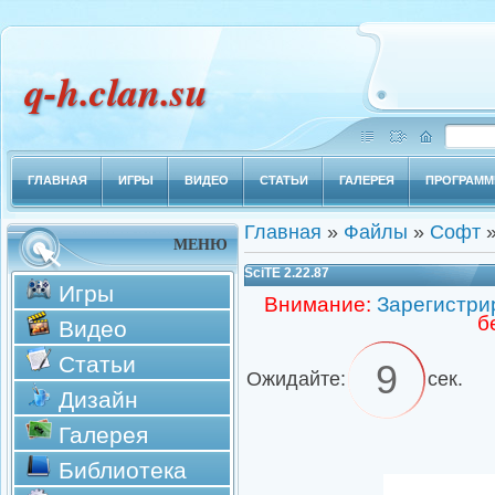
q-h.clan.su
ГЛАВНАЯ
ИГРЫ
ВИДЕО
СТАТЬИ
ГАЛЕРЕЯ
ПРОГРАМ
Главная
»
Файлы
»
Софт
МЕНЮ
SciTE 2.22.87
Игры
Внимание:
Зарегистри
б
Видео
Статьи
9
Ожидайте:
сек.
Дизайн
Галерея
Библиотека