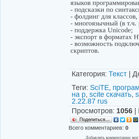
языков программирова
- подсказки по синтакс
- фолдинг для классов,
- многоязычный (в т.ч.
- поддержка Unicode;
- экспорт в форматах 
- возможность подклю
скриптов.
Категория
:
Текст
|
Д
Теги
:
SciTE
,
програ
на р
,
scite скачать
,
s
2.22.87 rus
Просмотров
:
1056
|
Поделиться…
Всего комментариев
:
0
Добавлять комментарии могу