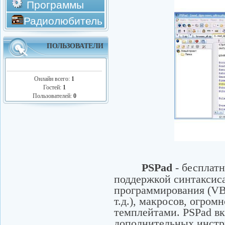
Программы
Радиолюбитель
ПОЛЬЗОВАТЕЛИ
Онлайн всего:
1
Гостей:
1
Пользователей:
0
PSPad
- бесплатн
поддержкой синтаксис
программирования (VB,
т.д.), макросов, огром
темплейтами. PSPad вк
дополнительных инстр