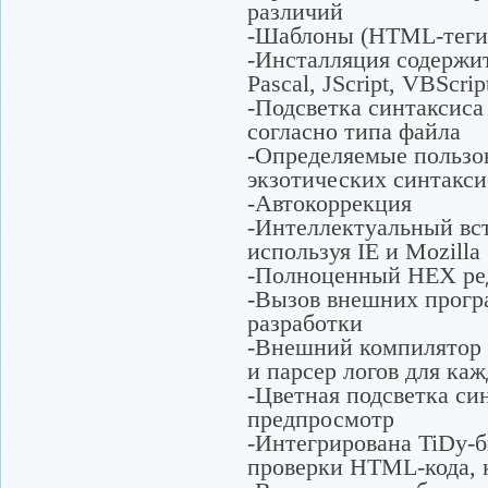
различий
-Шаблоны (HTML-теги,
-Инсталляция содержи
Pascal, JScript, VBScr
-Подсветка синтаксиса
согласно типа файла
-Определяемые пользов
экзотических синтакси
-Автокоррекция
-Интеллектуальный в
используя IE и Mozilla
-Полноценный HEX ре
-Вызов внешних прогр
разработки
-Внешний компилятор с
и парсер логов для ка
-Цветная подсветка си
предпросмотр
-Интегрирована TiDy-б
проверки HTML-кода,