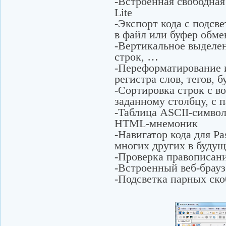
-Встроенная свободная
Lite
-Экспорт кода с подсв
в файл или буфер обме
-Вертикальное выделен
строк, …
-Переформатирование 
регистра слов, тегов, б
-Сортировка строк с в
заданному столбцу, с 
-Таблица ASCII-символ
HTML-мнемоник
-Навигатор кода для P
многих других в буду
-Проверка правописан
-Встроенный веб-брауз
-Подсветка парных ско