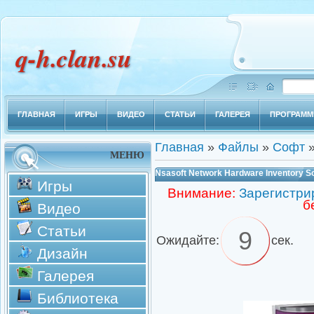
q-h.clan.su
ГЛАВНАЯ
ИГРЫ
ВИДЕО
СТАТЬИ
ГАЛЕРЕЯ
ПРОГРАМ
Главная
»
Файлы
»
Софт
МЕНЮ
Nsasoft Network Hardware Inventory So
Игры
Внимание:
Зарегистри
б
Видео
Статьи
8
Ожидайте:
сек.
Дизайн
Галерея
Библиотека