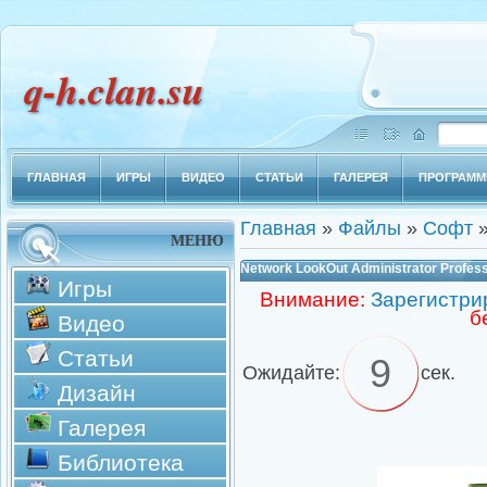
q-h.clan.su
ГЛАВНАЯ
ИГРЫ
ВИДЕО
СТАТЬИ
ГАЛЕРЕЯ
ПРОГРАМ
Главная
»
Файлы
»
Софт
МЕНЮ
Network LookOut Administrator Professi
Игры
Внимание:
Зарегистри
б
Видео
Статьи
8
Ожидайте:
сек.
Дизайн
Галерея
Библиотека