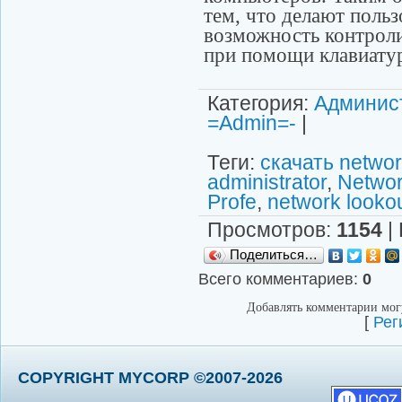
тем, что делают польз
возможность контрол
при помощи клавиату
Категория
:
Админис
=Admin=-
|
Теги
:
скачать networ
administrator
,
Networ
Profe
,
network lookou
Просмотров
:
1154
|
Поделиться…
Всего комментариев
:
0
Добавлять комментарии могу
[
Рег
COPYRIGHT MYCORP ©2007-2026