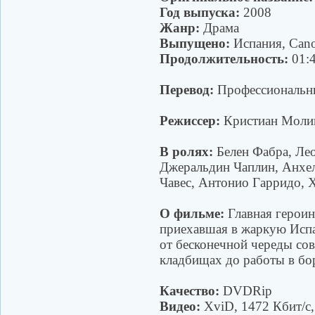
Год выпуска:
2008
Жанр:
Драма
Выпущено:
Испания, Cano
Продолжительность:
01:4
Перевод:
Профессиональн
Режиссер:
Кристиан Моли
В ролях:
Белен Фабра, Ле
Джеральдин Чаплин, Анхел
Чавес, Антонио Гарридо, 
О фильме:
Главная герои
приехавшая в жаркую Испа
от бесконечной череды сов
кладбищах до работы в бо
Качество:
DVDRip
Видео:
XviD, 1472 Кбит/с