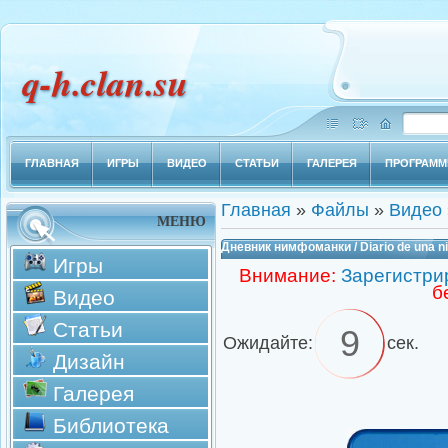
q-h.clan.su
ГЛАВНАЯ
ИГРЫ
ВИДЕО
СТАТЬИ
ГАЛЕРЕЯ
ПРОГРАМ
Главная
»
Файлы
»
Видео
МЕНЮ
Дневник нимфоманки / Diario de una n
Игры
Внимание:
Зарегистри
б
Видео
Статьи
8
Ожидайте:
сек.
Дизайн
Галерея
Библиотека