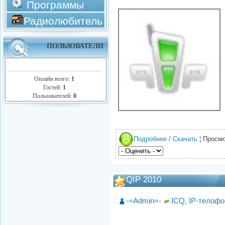
Программы
Радиолюбитель
ПОЛЬЗОВАТЕЛИ
Онлайн всего:
1
Гостей:
1
Пользователей:
0
Подробнее / Скачать
¦ Просмо
QIP 2010
-=Admin=-
ICQ, IP-телоф