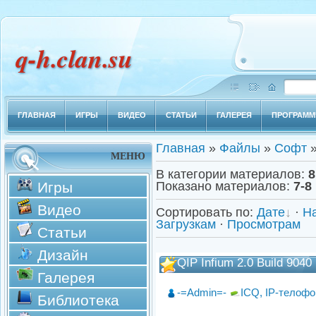
q-h.clan.su
ГЛАВНАЯ
ИГРЫ
ВИДЕО
СТАТЬИ
ГАЛЕРЕЯ
ПРОГРАМ
Главная
»
Файлы
»
Софт
»
МЕНЮ
В категории материалов
:
8
Игры
Показано материалов
:
7-8
Видео
Сортировать по
:
Дате
·
Н
Загрузкам
·
Просмотрам
Статьи
Дизайн
QIP Infium 2.0 Build 9040
Галерея
-=Admin=-
ICQ, IP-телоф
Библиотека