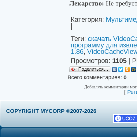
Лекарство:
Не требуе
Категория
:
Мультиме
|
Теги
:
скачать VideoC
программу для извле
1.86
,
VideoCacheVie
Просмотров
:
1105
|
Р
Поделиться…
Всего комментариев
:
0
Добавлять комментарии могу
[
Рег
COPYRIGHT MYCORP ©2007-2026