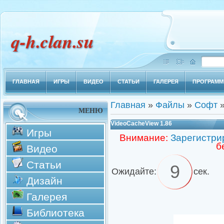
q-h.clan.su
ГЛАВНАЯ
ИГРЫ
ВИДЕО
СТАТЬИ
ГАЛЕРЕЯ
ПРОГРАМ
Главная
»
Файлы
»
Софт
МЕНЮ
VideoCacheView 1.86
Игры
Внимание:
Зарегистри
б
Видео
Статьи
8
Ожидайте:
сек.
Дизайн
Галерея
Библиотека