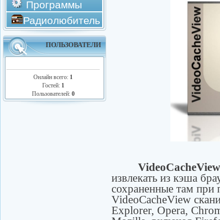
Программы
Радиолюбитель
ПОЛЬЗОВАТЕЛИ
Онлайн всего:
1
Гостей:
1
Пользователей:
0
VideoCacheVie
извлекать из кэша бр
сохраненные там при 
VideoCacheView скани
Explorer, Opera, Chro