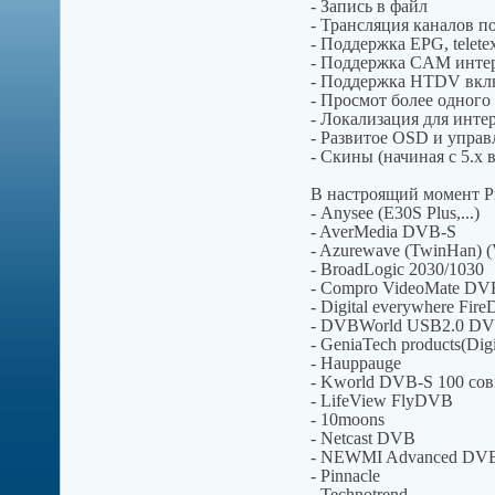
- Запись в файл
- Трансляция каналов по
- Поддержка EPG, telete
- Поддержка CAM инте
- Поддержка HTDV включ
- Просмот более одного 
- Локализация для инте
- Развитое OSD и управ
- Скины (начиная с 5.x 
В настроящий момент 
- Anysee (E30S Plus,...)
- AverMedia DVB-S
- Azurewave (TwinHan) (V
- BroadLogic 2030/1030
- Compro VideoMate DV
- Digital everywhere Fi
- DVBWorld USB2.0 DV
- GeniaTech products(Digi
- Hauppauge
- Kworld DVB-S 100 совм
- LifeView FlyDVB
- 10moons
- Netcast DVB
- NEWMI Advanced DV
- Pinnacle
- Technotrend