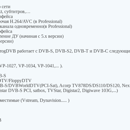
 сети
xt, субтитров,…
рфейса
ая H.264/AVC (в Professional)
канала одновременно(в Professional)
рфейса
ление ДУ (начиная с 5.x версии)
версии)
ProgDVB работает с DVB-S, DVB-S2, DVB-T и DVB-C следующих
P-1027, VP-1034, VP-1041,... ).
B-S
reDTV/FloppyDTV
B-S/DVBWorldDTV(PCI-Sat), Acorp TV878DS/DS110/DS120, Ne
star DVB-S PCI, satbox, TVStar, Digistar2, Digiwave 103G,...)
естимые (Vstream, Dynavision..... )
B