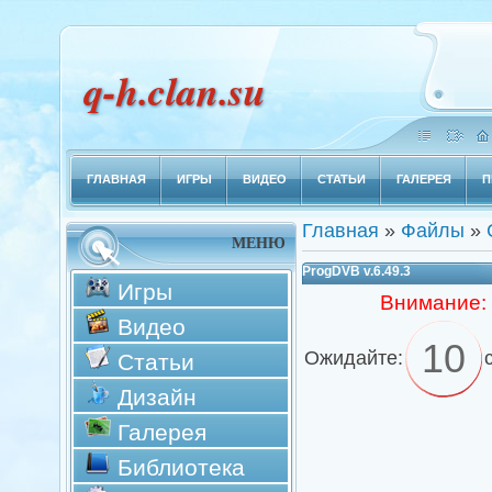
q-h.clan.su
ГЛАВНАЯ
ИГРЫ
ВИДЕО
СТАТЬИ
ГАЛЕРЕЯ
П
Главная
»
Файлы
»
МЕНЮ
ProgDVB v.6.49.3
Игры
Внимание:
Видео
10
Ожидайте:
Статьи
Дизайн
Галерея
Библиотека