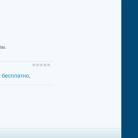
лы.
b бесплатно
,