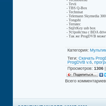
- Tevii
- TBS Q-Box
- Technisat
- Telemann Skymedia 300 
- Tongshi
- Terratec
- St@rKey usb box
- Устройства с BDA dri
- Так же ProgDVB может
Категория
:
Мульти
Теги
:
Скачать Pro
ProgDVB v.6
,
прогр
Просмотров
:
1306
Поделиться…
Всего комментариев