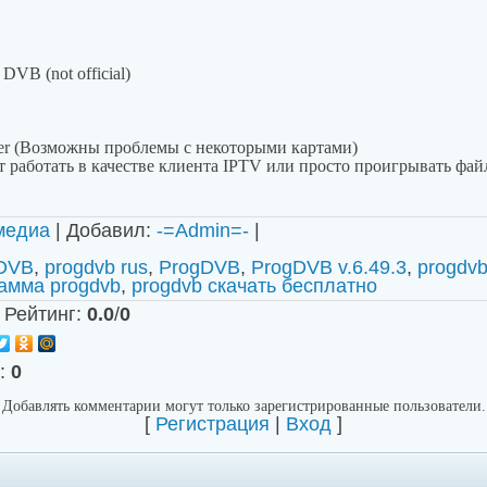
DVB (not official)
ver (Возможны проблемы с некоторыми картами)
 работать в качестве клиента IPTV или просто проигрывать фай
медиа
|
Добавил
:
-=Admin=-
|
gDVB
,
progdvb rus
,
ProgDVB
,
ProgDVB v.6.49.3
,
progdv
амма progdvb
,
progdvb скачать бесплатно
|
Рейтинг
:
0.0
/
0
:
0
Добавлять комментарии могут только зарегистрированные пользователи.
[
Регистрация
|
Вход
]