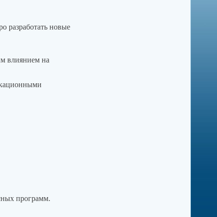
ро разработать новые
ым влиянием на
икационными
сных программ.