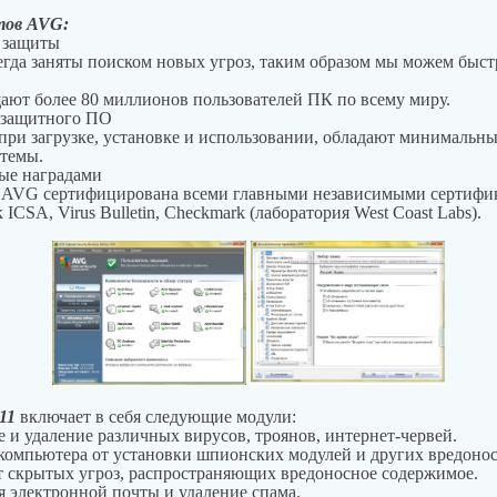
тов AVG:
 защиты
гда заняты поиском новых угроз, таким образом мы можем быст
ют более 80 миллионов пользователей ПК по всему миру.
е защитного ПО
при загрузке, установке и использовании, обладают минимальн
стемы.
ные наградами
ти AVG сертифицирована всеми главными независимыми сертиф
ICSA, Virus Bulletin, Checkmark (лаборатория West Coast Labs).
11
включает в себя следующие модули:
ие и удаление различных вирусов, троянов, интернет-червей.
а компьютера от установки шпионских модулей и других вредоно
а от скрытых угроз, распространяющих вредоносное содержимое.
ия электронной почты и удаление спама.