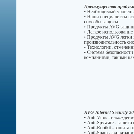
Преимущества продук
• Необходимый уровень
• Наши специалисты все
способы защиты.
• Продукты AVG защища
• Легкое использовани
• Продукты AVG легки 
производительность си
• Технологии, отмечен
• Система безопаснос
компаниями, такими как 
AVG Internet Security 20
• Anti-Virus - нахожден
• Anti-Spyware - защит
• Anti-Rootkit - защит
• Anti-Spam - фильтрац