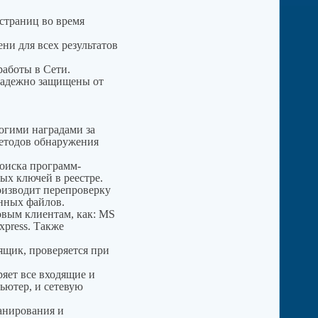
-страниц во время
ени для всех результатов
работы в Сети.
 надежно защищены от
гими наградами за
методов обнаружения
оиска программ-
ых ключей в реестре.
оизводит перепроверку
енных файлов.
овым клиентам, как: MS
xpress. Также
щик, проверяется при
яет все входящие и
ьютер, и сетевую
анирования и