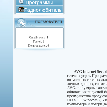
Программы
Радиолюбитель
ПОЛЬЗОВАТЕЛИ
Онлайн всего:
1
Гостей:
1
Пользователей:
0
AVG Internet Securi
сетевых угроз. Програм
возможных сетевых атак
личных данных, спаме и
AVG- популярные антив
обновления вирусной ба
преимущества продукто
ПО в ОС Windows 7, Vis
компьютера и потери д