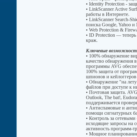
• Identity Protection - 
• LinkScanner Active Su
работы в Интернете.
• LinkScanner Search-Sh
поиска Google, Yahoo и
• Web Protection & Fire
• ID Protection — тепе
краж.
Ключевые возможност
• 100% обнаружение ви
качество обнаружения 
программы AVG обеспеч
100% защита от програм
шпионов и кейлоггеров 
• Обнаружение "на лету
файлов при доступе к н
• Почтовая защита. AVG
Outlook, The bat!, Eudo
поддерживается провер
• Антиспамовые и анти
помощи сигнатурных ба
• Контроль за сетевым
исходящие запросы на с
активность программ-тр
• Мощное планирование