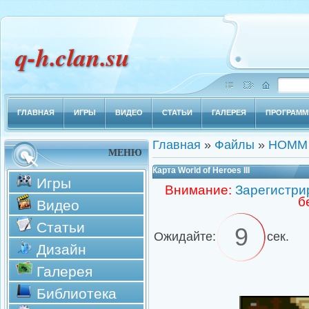
q-h.clan.su
ГЛАВНАЯ
ИГРЫ
ВИДЕО
СТАТЬИ
ГАЛЕРЕЯ
ПРОГРАМ
Главная
»
Файлы
»
HOMM 
МЕНЮ
Карта World of Heroes III
Игры
Внимание:
Зарегистри
б
Видео
Статьи
9
Ожидайте:
сек.
Дизайн
Галерея
Библиотека