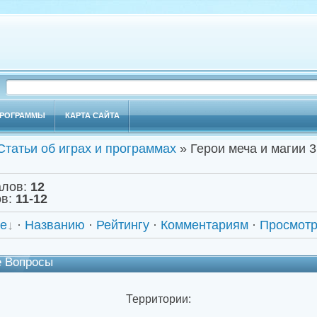
РОГРАММЫ
КАРТА САЙТА
Статьи об играх и программах
» Герои меча и магии 3
алов
:
12
ов
:
11-12
е
·
Названию
·
Рейтингу
·
Комментариям
·
Просмот
е Вопросы
Территории: