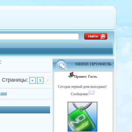
:
МИНИ ПРОФИЛЬ
Привет: Гость
Страницы
:
«
1
2
Сегодня первый день выходных!
рам
Сообщения: