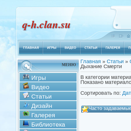
q-h.clan.su
ГЛАВНАЯ
ИГРЫ
ВИДЕО
СТАТЬИ
ГАЛЕРЕЯ
П
Главная
»
Статьи
»
МЕНЮ
Дыхание Смерти
Игры
В категории матери
Показано материал
Видео
Сортировать по
:
Дат
Статьи
Дизайн
Часто задаваемы
Галерея
Библиотека