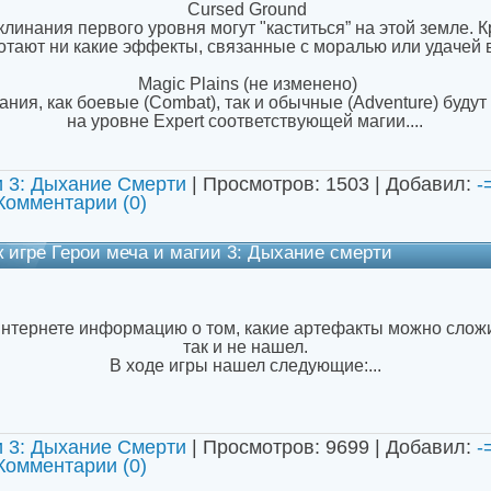
Cursed Ground
клинания первого уровня могут "каститься” на этой земле. К
отают ни какие эффекты, связанные с моралью или удачей 
Magic Plains (не изменено)
ания, как боевые (Combat), так и обычные (Adventure) будут 
на уровне Expert соответствующей магии....
и 3: Дыхание Смерти
| Просмотров: 1503 | Добавил:
-
Комментарии (0)
к игре Герои меча и магии 3: Дыхание смерти
 интернете информацию о том, какие артефакты можно слож
так и не нашел.
В ходе игры нашел следующие:...
и 3: Дыхание Смерти
| Просмотров: 9699 | Добавил:
-
Комментарии (0)