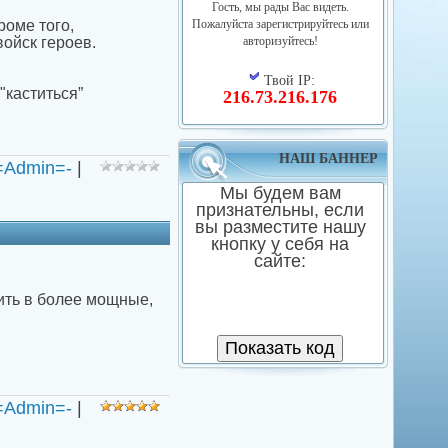
Гость, мы рады Вас видеть.
роме того,
Пожалуйста зарегистрируйтесь или
войск героев.
авторизуйтесь!
Твой IP:
"каститься”
216.73.216.176
НАШ БАННЕР
=Admin=-
|
Мы будем вам
признательны, если
вы разместите нашу
кнопку у себя на
сайте:
ить в более мощные,
=Admin=-
|