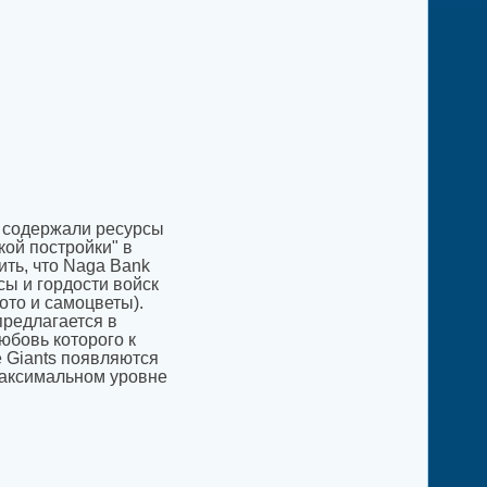
а содержали ресурсы
ской постройки" в
ить, что Naga Bank
сы и гордости войск
ото и самоцветы).
предлагается в
любовь которого к
e Giants появляются
 максимальном уровне