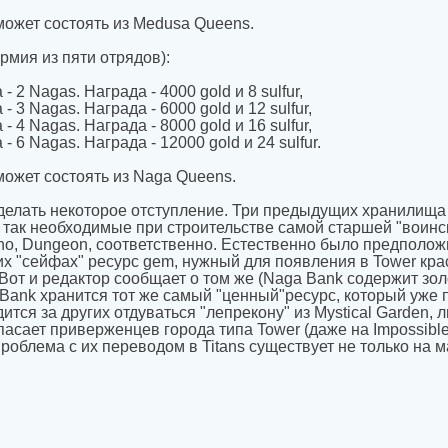
ожет состоять из Medusa Queens.
рмия из пяти отрядов):
- 2 Nagas. Награда - 4000 gold и 8 sulfur,
- 3 Nagas. Награда - 6000 gold и 12 sulfur,
- 4 Nagas. Награда - 8000 gold и 16 sulfur,
- 6 Nagas. Награда - 12000 gold и 24 sulfur.
ожет состоять из Naga Queens.
делать некоторое отступление. Три предыдущих хранилищ
ur - так необходимые при строительстве самой старшей "воин
rno, Dungeon, соответственно. Естественно было предполож
их "сейфах" ресурс gem, нужный для появления в Tower кра
 Вот и редактор сообщает о том же (Naga Bank содержит зол
a Bank хранится тот же самый "ценный"ресурс, который уже 
ится за других отдуваться "лепрекону" из Mystical Garden, 
пасает приверженцев города типа Tower (даже на Impossibl
проблема с их переводом в Titans существует не только на