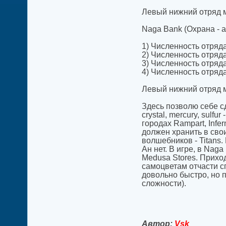
Левый нижний отряд м
Naga Bank (Охрана - а
1) Численность отряда 
2) Численность отряда 
3) Численность отряда 
4) Численность отряда 
Левый нижний отряд м
Здесь позволю себе с
crystal, mercury, sulf
городах Rampart, Infe
должен хранить в сво
волшебников - Titans.
Ан нет. В игре, в Nag
Medusa Stores. Приход
самоцветам отчасти с
довольно быстро, но 
сложности).
Автор:
Vsk