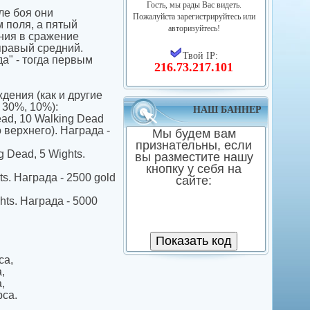
Гость, мы рады Вас видеть.
ле боя они
Пожалуйста зарегистрируйтесь или
 поля, а пятый
авторизуйтесь!
ния в сражение
правый средний.
Твой IP:
а" - тогда первым
216.73.217.101
дения (как и другие
 30%, 10%):
НАШ БАННЕР
ead, 10 Walking Dead
верхнего). Награда -
Мы будем вам
признательны, если
g Dead, 5 Wights.
вы разместите нашу
кнопку у себя на
ts. Награда - 2500 gold
сайте:
hts. Награда - 5000
са,
,
,
рса.