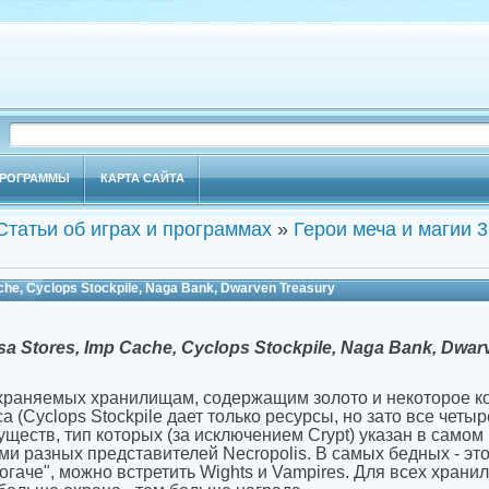
РОГРАММЫ
КАРТА САЙТА
Статьи об играх и программах
»
Герои меча и магии 3
che, Cyclops Stockpile, Naga Bank, Dwarven Treasury
sa Stores, Imp Cache, Cyclops Stockpile, Naga Bank, Dwar
охраняемых хранилищам, содержащим золото и некоторое ко
а (Cyclops Stockpile дает только ресурсы, но зато все четыр
еств, тип которых (за исключением Crypt) указан в самом 
и разных представителей Necropolis. В самых бедных - это 
обогаче", можно встретить Wights и Vampires. Для всех хран