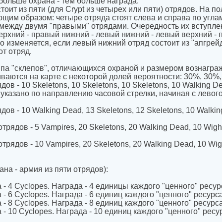
больше охрана - тем больше награда.
оит из пяти (для Crypt из четырех или пяти) отрядов. На по
щим образом: четыре отряда стоят слева и справа по углам
между двумя "правыми" отрядами. Очередность их вступле
рхний - правый нижний - левый нижний - левый верхний - 
о изменяется, если левый нижний отряд состоит из "апгрейд
от отряд.
ипа "склепов", отличающихся охраной и размером вознаграж
ваются на карте с некоторой долей вероятности: 30%, 30%,
дов - 10 Skeletons, 10 Skeletons, 10 Skeletons, 10 Walking D
указано по направлению часовой стрелки, начиная с левого 
дов - 10 Walking Dead, 13 Skeletons, 12 Skeletons, 10 Walkin
трядов - 5 Vampires, 20 Skeletons, 20 Walking Dead, 10 Wigh
трядов - 10 Vampires, 20 Skeletons, 20 Walking Dead, 10 Wig
ана - армия из пяти отрядов):
 - 4 Cyclopes. Награда - 4 единицы каждого "ценного" ресур
 - 6 Cyclopes. Награда - 6 единиц каждого "ценного" ресурса
 - 8 Cyclopes. Награда - 8 единиц каждого "ценного" ресурса
 - 10 Cyclopes. Награда - 10 единиц каждого "ценного" ресу