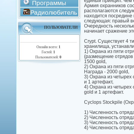
единый принцип: чем 
Программы
Армия охранников сост
располагаются следую
Радиолюбитель
находится посредине 
следующая: правый ве
Очередность нескольк
ПОЛЬЗОВАТЕЛИ
начинает сражение эт
Crypt. Существует 4 т
хранилища, устанавли
Онлайн всего:
1
1) Охрана из пяти отря
Гостей:
1
(размещение отрядов 
Пользователей:
0
1500 gold,
2) Охрана из пяти отря
Награда - 2000 gold,
3) Охрана из четырех о
и 1 артефакт,
4) Охрана из четырех о
gold и 1 артефакт.
Cyclops Stockpile (Охр
1) Численность отряда
2) Численность отряда
3) Численность отряда
4) Численность отряда