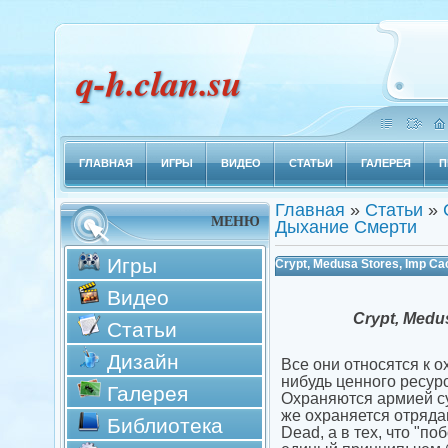
q-h.clan.su
ГЛАВНАЯ
ИГРЫ
ВИДЕО
СТАТЬИ
ГАЛЕРЕЯ
П
Главная
»
Статьи
»
МЕНЮ
Дыхание Смерти
Игры
Crypt, Medusa Stores, Imp Ca
Видео
Crypt, Medu
Статьи
Дизайн
Все они относятся к 
нибудь ценного ресурс
Галерея
Охраняются армией сущ
же охраняется отрядам
Библиотека
Dead, а в тех, что "п