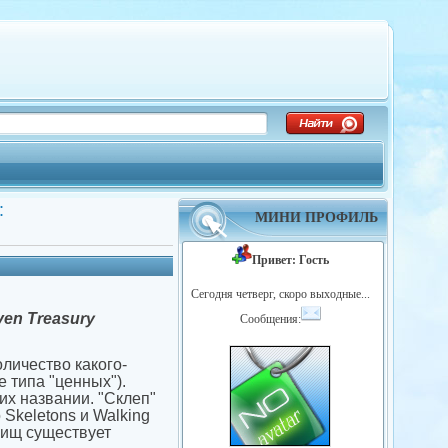
:
МИНИ ПРОФИЛЬ
Привет: Гость
Сегодня четверг, скоро выходные...
ven Treasury
Сообщения:
личество какого-
е типа "ценных").
их названии. "Склеп"
Skeletons и Walking
илищ существует