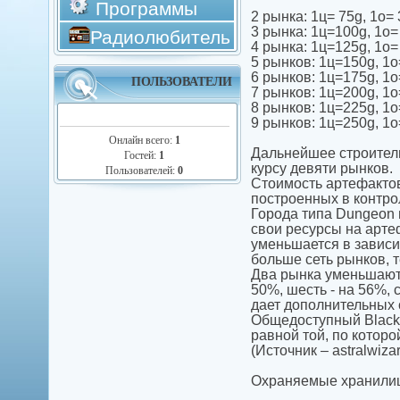
Программы
2 рынка: 1ц= 75g, 1о=
3 рынка: 1ц=100g, 1о=
Радиолюбитель
4 рынка: 1ц=125g, 1о=
5 рынков: 1ц=150g, 1о
6 рынков: 1ц=175g, 1о
ПОЛЬЗОВАТЕЛИ
7 рынков: 1ц=200g, 1о
8 рынков: 1ц=225g, 1о
9 рынков: 1ц=250g, 1о
Онлайн всего:
1
Дальнейшее строитель
Гостей:
1
курсу девяти рынков.
Пользователей:
0
Стоимость артефактов,
построенных в контро
Города типа Dungeon и
свои ресурсы на арте
уменьшается в зависи
больше сеть рынков, 
Два рынка уменьшают с
50%, шесть - на 56%, 
дает дополнительных 
Общедоступный Black 
равной той, по которо
(Источник – astralwiza
Охраняемые хранилищ