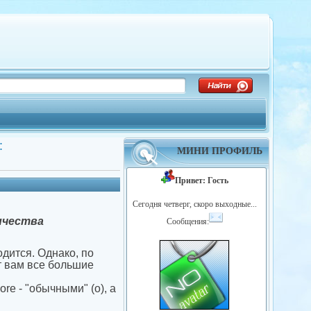
:
МИНИ ПРОФИЛЬ
Привет: Гость
Сегодня четверг, скоро выходные...
личества
Сообщения:
одится. Однако, по
т вам все большие
ore - "обычными" (о), а