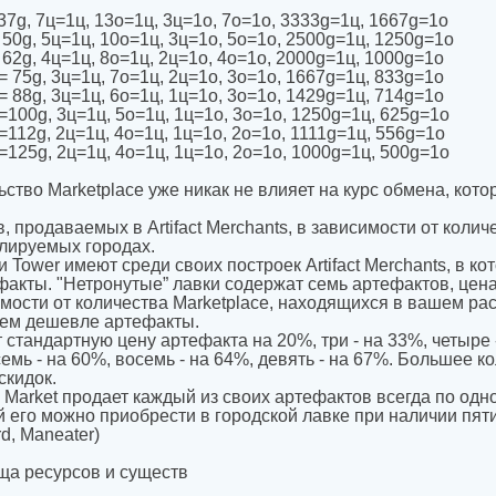
 37g, 7ц=1ц, 13о=1ц, 3ц=1о, 7о=1о, 3333g=1ц, 1667g=1о
 50g, 5ц=1ц, 10о=1ц, 3ц=1о, 5о=1о, 2500g=1ц, 1250g=1о
 62g, 4ц=1ц, 8о=1ц, 2ц=1о, 4о=1о, 2000g=1ц, 1000g=1о
= 75g, 3ц=1ц, 7о=1ц, 2ц=1о, 3о=1о, 1667g=1ц, 833g=1о
= 88g, 3ц=1ц, 6о=1ц, 1ц=1о, 3о=1о, 1429g=1ц, 714g=1о
=100g, 3ц=1ц, 5о=1ц, 1ц=1о, 3о=1о, 1250g=1ц, 625g=1о
=112g, 2ц=1ц, 4о=1ц, 1ц=1о, 2о=1о, 1111g=1ц, 556g=1о
=125g, 2ц=1ц, 4о=1ц, 1ц=1о, 2о=1о, 1000g=1ц, 500g=1о
ство Marketplace уже никак не влияет на курс обмена, кот
 продаваемых в Artifact Merchants, в зависимости от количе
лируемых городах.
 Tower имеют среди своих построек Artifact Merchants, в к
факты. "Нетронутые” лавки содержат семь артефактов, цен
мости от количества Marketplace, находящихся в вашем ра
тем дешевле артефакты.
тандартную цену артефакта на 20%, три - на 33%, четыре - 
семь - на 60%, восемь - на 64%, девять - на 67%. Большее к
скидок.
Market продает каждый из своих артефактов всегда по одно
й его можно приобрести в городской лавке при наличии пяти
rd, Maneater)
а ресурсов и существ