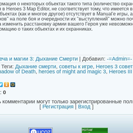
рмация о некоторых объектах такого типа (количество охра
в Heroes 3 Map Editor, не соответствует тому, что имеется в
ъектах (как и многое другое) отсутствует в Manual'e игры, 
ков" на поле боя и очередности их "выступлений" можно по
а изменить расстановку армии вашего Героя уже невозможн
ормацию о
таких объектах и их охранниках.
еча и магии 3: Дыхание Смерти
|
Добавил
:
-=Admin=-
|
Теги
:
Дыхание смерти
,
советы к игре
,
Heroes 3 сове
hadow of Death
,
heroes of might and magic 3
,
Heroes II
:
0
 комментарии могут только зарегистрированные пол
[
Регистрация
|
Вход
]