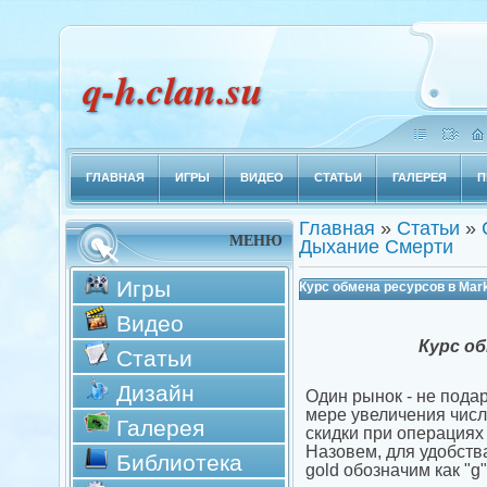
q-h.clan.su
ГЛАВНАЯ
ИГРЫ
ВИДЕО
СТАТЬИ
ГАЛЕРЕЯ
П
Главная
»
Статьи
»
МЕНЮ
Дыхание Смерти
Игры
Курс обмена ресурсов в Mark
Видео
Курс об
Статьи
Дизайн
Один рынок - не подар
мере увеличения числ
Галерея
скидки при операциях
Назовем, для удобства,
Библиотека
gold обозначим как "g