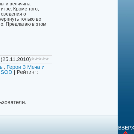
ны и величина
 игре. Кроме того,
а сведения о
черпнуть только во
о. Предлагаю в этом
(25.11.2010)
ты
,
Герои 3 Меча и
I SOD
|
Рейтинг
:
ьзователи.
ВВЕР