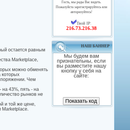
Гость, мы рады Вас видеть.
Пожалуйста зарегистрируйтесь или
авторизуйтесь!
Твой IP:
216.73.216.38
НАШ БАННЕР
орый остается равным
Мы будем вам
ства Marketplace,
признательны, если
вы разместите нашу
оторых можно обменять
кнопку у себя на
а которых
сайте:
споряжении. Чем
на 43%, пять - на
оличество рынков не
й и той же цене,
 Marketplace.