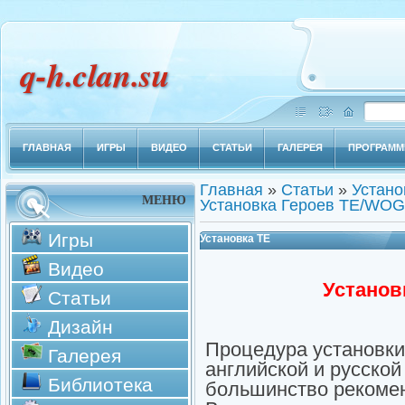
q-h.clan.su
ГЛАВНАЯ
ИГРЫ
ВИДЕО
СТАТЬИ
ГАЛЕРЕЯ
ПРОГРАМ
Главная
»
Статьи
»
Устано
МЕНЮ
Установка Героев ТЕ/WOG
Игры
Установка ТЕ
Видео
Установ
Статьи
Дизайн
Процедура установки
Галерея
английской и русской
Библиотека
большинство рекоме