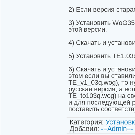
2) Если версия старая
3) Установить WoG358
этой версии.
4) Скачать и устано
5) Установить TE1.03
6) Скачать и устано
этом если вы ставили
TE_v1_03q.wog), то 
русская версия, а ес
TE_to103q.wog) на с
и для последующей 
поставить соответст
Категория
:
Установ
Добавил
:
-=Admin=-