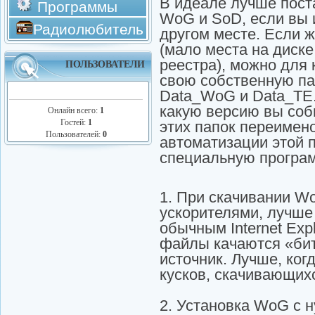
В идеале лучше поста
Программы
WoG и SoD, если вы и
Радиолюбитель
другом месте. Если 
(мало места на диск
реестра), можно для 
ПОЛЬЗОВАТЕЛИ
свою собственную па
Data_WoG и Data_ТЕ. 
какую версию вы соби
Онлайн всего:
1
Гостей:
1
этих папок переимено
Пользователей:
0
автоматизации этой п
специальную програм
1. При скачивании W
ускорителями, лучше
обычным Internet Exp
файлы качаются «бит
источник. Лучше, ког
кусков, скачивающихс
2. Установка WoG с н