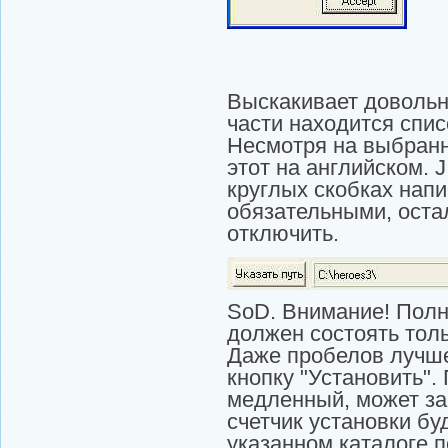
Выскакивает довольн
части находится спи
Несмотря на выбранн
этот на английском. 
круглых скобках напи
обязательными, оста
отключить.
SоD. Внимание! Полны
должен состоять толь
Даже пробелов лучше
кнопку "Установить".
медленный, может зан
счетчик установки бу
указанном каталоге 