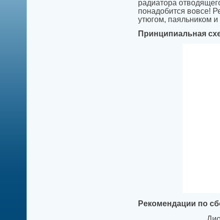
радиатора отводящего
понадобится вовсе! Р
утюгом, паяльником и т
Принципиальная схе
Рекомендации по сбо
Дио