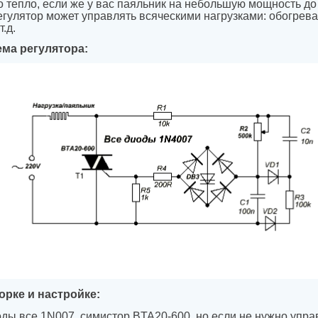
 тепло, если же у вас паяльник на небольшую мощность до 
егулятор может управлять всяческими нагрузками: обогрев
.д.
ма регулятора:
рке и настройке:
ды все 1N007, симистор BTA20-600, но если не нужно упр