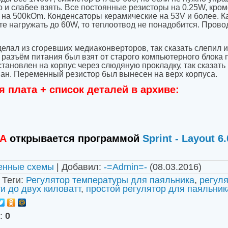
 и слабее взять. Все постоянные резисторы на 0.25W, кром
на 500kOm. Конденсаторы керамические на 53V и более. К
те нагружать до 60W, то теплоотвод не понадобится. Прово
 сгоревших медиаконверторов, так сказать слепил из 
разъём питания был взят от старого компьютерного блока п
ановлен на корпус через слюдяную прокладку, так сказать 
ован. Переменный резистор был вынесен на верх корпуса.
я плата + список деталей в архиве:
ТА
открывается программой
Sprint - Layout 6.
енные схемы
|
Добавил
:
-=Admin=-
(08.03.2016)
|
Теги
:
Регулятор температуры для паяльника
,
регуля
и до двух киловатт
,
простой регулятор для паяльник
:
0