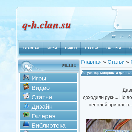
q-h.clan.su
ГЛАВНАЯ
ИГРЫ
ВИДЕО
СТАТЬИ
ГАЛЕРЕЯ
П
Главная
»
Статьи
»
МЕНЮ
Регулятор мощности для па
Игры
Видео
Давно хоте
Статьи
доходили руки... Но в
неволей пришлось 
Дизайн
Галерея
Библиотека