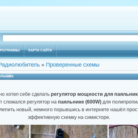
РОГРАММЫ
КАРТА САЙТА
Радиолюбитель
»
Проверенные схемы
яльника
л себе сделать
регулятор мощности для паяльник
от сломался регулятор на
паяльнике (600W)
для полипропил
лепить новый, немного порывшись в интернете нашёл прост
эффективную схемку на симисторе.