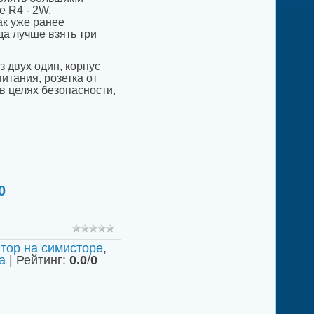
е R4 - 2W,
ак уже ранее
да лучше взять три
двух один, корпус
итания, розетка от
в целях безопасности,
0
тор на симисторе
,
а
|
Рейтинг
:
0.0
/
0