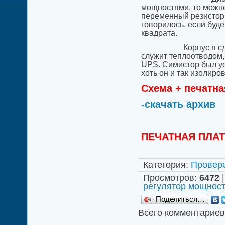
мощностями, то можно
переменный резистор 
говорилось, если буде
квадрата.
Корпус я сделал из
служит теплоотводом, 
UPS. Симистор был уст
хоть он и так изолир
Схема + печатна
-скачать архив
ПЕЧАТНАЯ ПЛА
Категория
:
Провер
Просмотров
:
6472
регулятор мощност
Поделиться…
Всего комментариев