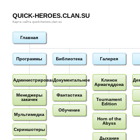
QUICK-HEROES.CLAN.SU
Карта сайта quick-heroes.clan.su
Главная
Программы
Библиотека
Галерея
Администрирование
Документальное
Клинок
Де
Армагеддона
Менеджеры
Фантастика
закачек
Tournament
Edition
Обучение
Мультимедиа
Horn of the
Abyss
Скриншотеры
Дыхание