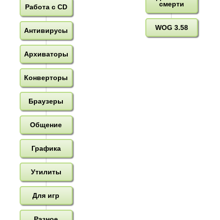
смерти
Работа с CD
WOG 3.58
Антивирусы
Архиваторы
Конверторы
Браузеры
Общение
Графика
Утилиты
Для игр
Разное